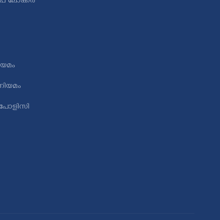
േപ ലോക്കർ
ിയമം
ിയമം
 പോളിസി