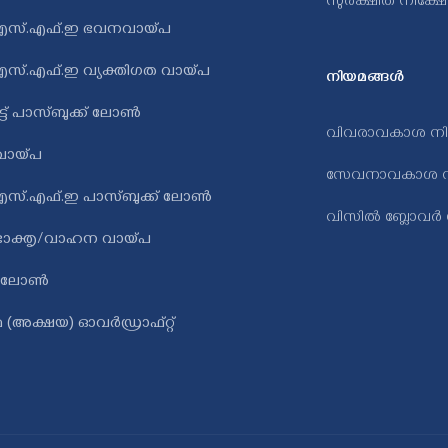
സുരക്ഷിത നിക്ഷ
എസ്.എഫ്.ഇ ഭവനവായ്പ
സ്.എഫ്.ഇ വ്യക്തിഗത വായ്പ
നിയമങ്ങൾ
ട്ട് പാസ്ബുക്ക് ലോൺ
വിവരാവകാശ ന
ി വായ്പ
സേവനാവകാശ ന
സ്.എഫ്.ഇ പാസ്ബുക്ക് ലോൺ
വിസിൽ ബ്ലോവർ
ോക്തൃ/വാഹന വായ്പ
 ലോൺ
 (അക്ഷയ) ഓവർഡ്രാഫ്റ്റ്