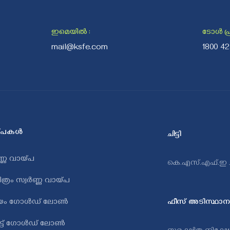
ഇമെയിൽ
:
ടോൾ ഫ്ര
mail@ksfe.com
1800 4
പകള്‍
ചിട്ടി
ണ്ണ വായ്പ
കെ.എസ്.എഫ്.ഇ ചി
ത്രം സ്വർണ്ണ വായ്പ
ിയം ഗോള്‍ഡ്‌ ലോണ്‍
ഫീസ് അടിസ്ഥാന
ർട്ട് ഗോൾഡ് ലോൺ