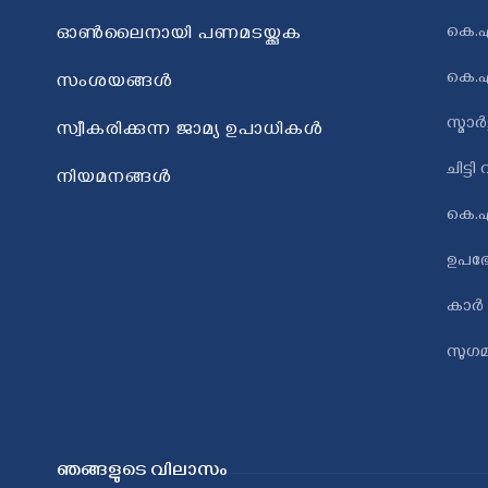
കെ.
ഓൺലൈനായി പണമടയ്ക്കുക
കെ.എ
സംശയങ്ങൾ
സ്മാർ
സ്വീകരിക്കുന്ന ജാമ്യ ഉപാധികൾ
ചിട്ട
നിയമനങ്ങള്‍
കെ.എ
ഉപഭ
കാർ
സുഗമ
ഞങ്ങളുടെ വിലാസം