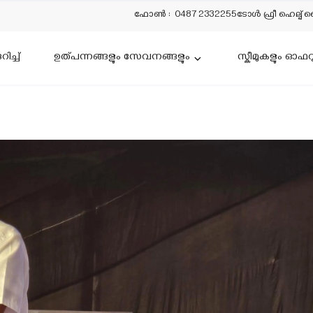
ഫോൺ
:
0487 2332255
ടോൾ ഫ്രീ ഹെല്പ് 
ിച്ച്
ഉത്പന്നങ്ങളും സേവനങ്ങളും
സ്കീമുകളും ഓഫറ