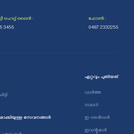
ീ ഹെല്പ് ലൈന്‍
:
ഫോൺ
:
25 3455
0487 2332255
ഏറ്റവും പുതിയത്
വാർത്ത
ട്ടി
ഗാലറി
മാക്കിയുള്ള സേവനങ്ങൾ
ഇ-ടെൻഡർ
ഇവന്റുകൾ