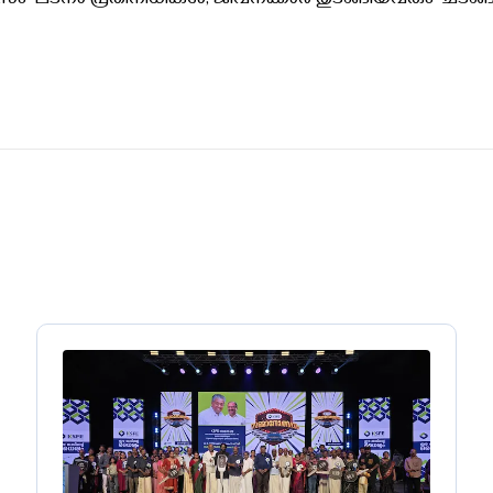
, സംഘടനാ പ്രതിനിധികൾ, ജീവനക്കാർ തുടങ്ങിയവരും ചടങ്ങ