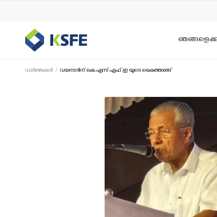
ഞങ്ങളെക്കുറ
വാര്‍ത്തകള്‍
വയനാടിന് കെ.എസ്.എഫ്.ഇ യുടെ കൈത്താങ്ങ്