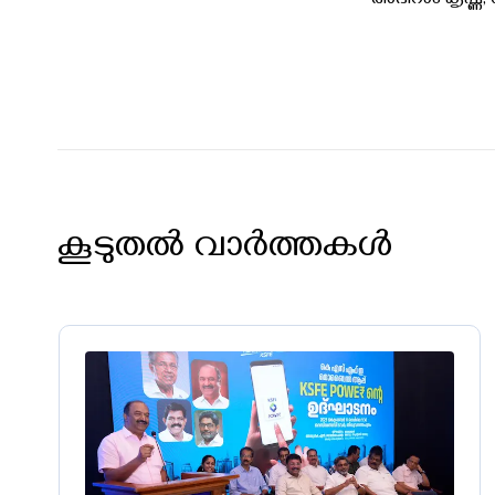
അഭിറാം കൃഷ്ണ
കൂടുതൽ വാർത്തകൾ