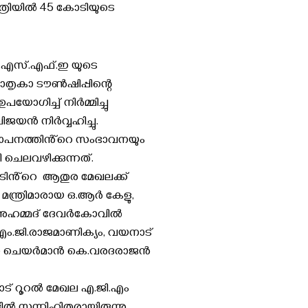
്രിയിൽ 45 കോടിയുടെ
െ.എസ്.എഫ്.ഇ യുടെ
ാതൃകാ ടൗൺഷിപ്പിന്റെ
ഗിച്ച് നിർമ്മിച്ചു
ിജയൻ നിർവ്വഹിച്ചു.
്ഥാപനത്തിൻ്റെ സംഭാവനയും
ചെലവഴിക്കുന്നത്.
ടിൻ്റെ ആതുര മേഖലക്ക്
ിൽ മന്ത്രിമാരായ ഒ.ആർ കേളു,
എ, അഹമ്മദ് ദേവർകോവിൽ
എം.ജി.രാജമാണിക്യം, വയനാട്
്.ഇ ചെയർമാൻ കെ.വരദരാജൻ
് റൂറൽ മേഖല എ.ജി.എം