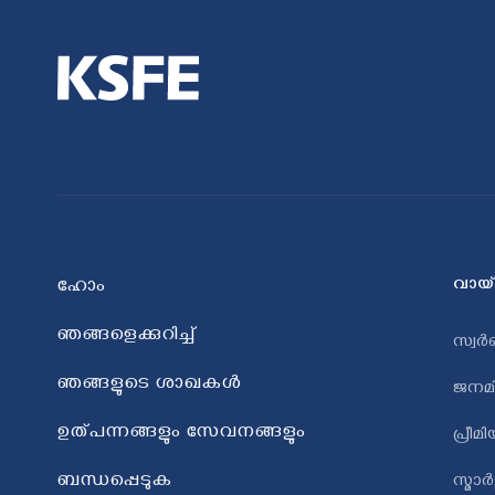
വായ്
ഹോം
ഞങ്ങളെക്കുറിച്ച്
സ്വർ
ഞങ്ങളുടെ ശാഖകൾ
ജനമി
ഉത്പന്നങ്ങളും സേവനങ്ങളും
പ്രീമ
ബന്ധപ്പെടുക
സ്മാ