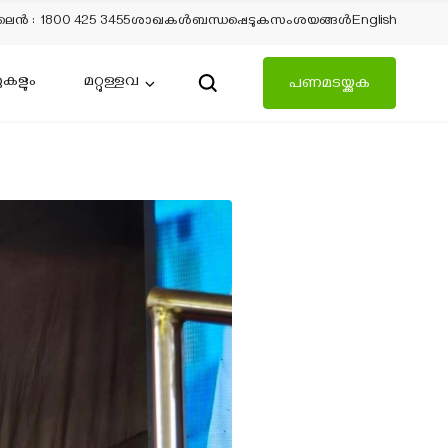
ലൈന്‍
:
1800 425 3455
ശാഖകൾ
ബന്ധപ്പെടുക
സംശയങ്ങൾ
English
ുകളും
മറ്റുള്ളവ
പണമടയ്ക്കുക