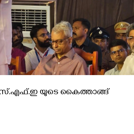
്.എഫ്.ഇ യുടെ കൈത്താങ്ങ്