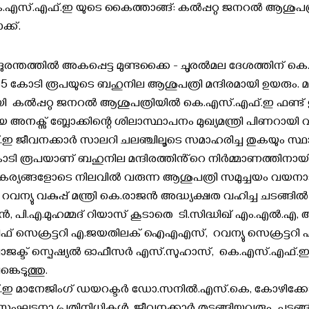
.എസ്.എഫ്.ഇ യുടെ കൈത്താങ്ങ്: കൽപ്പറ്റ ജനറൽ ആശുപത
്ക്.
ുരന്തത്തിൽ അകപ്പെട്ട മുണ്ടക്കൈ - ചൂരൽമല ദേശത്തിന് ക
5 കോടി രൂപയുടെ ബഹുനില ആശുപത്രി മന്ദിരമായി ഉയരും. മ
കൽപ്പറ്റ ജനറൽ ആശുപത്രിയിൽ കെ.എസ്.എഫ്.ഇ ഫണ്ട് ഉപയോ
 അനക്സ് ബ്ലോക്കിന്റെ ശിലാസ്ഥാപനം മുഖ്യമന്ത്രി പിണറായി വ
ഇ ജീവനക്കാർ സാലറി ചലഞ്ചിലൂടെ സമാഹരിച്ച തുകയും സ
ോടി രൂപയാണ് ബഹുനില മന്ദിരത്തിൻ്റെ നിർമ്മാണത്തിനായി 
യങ്ങളോടെ നിലവിൽ വരുന്ന ആശുപത്രി സമുച്ചയം വയനാ
ം. റവന്യു വകുപ്പ് മന്ത്രി കെ.രാജൻ അദ്ധ്യക്ഷത വഹിച്ച ചടങ്ങ
രൻ, പി.എ.മുഹമ്മദ് റിയാസ് കൂടാതെ ടി.സിദ്ധിഖ് എം.എൽ.
് സെക്രട്ടറി എ.ജയതിലക് ഐഎഎസ്, റവന്യു സെക്രട്ടറി 
്രൊജക്ട് സ്പെഷ്യൽ ഓഫീസർ എസ്.സുഹാസ്, കെ.എസ്.എഫ
കെടുത്തു.
ഇ മാനേജിംഗ് ഡയറക്ടർ ഡോ.സനിൽ.എസ്.കെ, കോഴിക്കോട