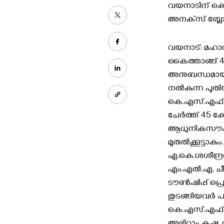
വയനാടിന് കെ
അനക്‌സ് ബ്ലോക
വയനാട്: മഹാദ
കൈത്താങ്ങ് 4
അനുബന്ധമായി 
നൽകുന്ന പുതിയ
കെ.എസ്.എഫ്.
ചേർത്ത് 45 ക
ആധുനികസൗകര്
മുതൽക്കൂട്ടാകു
എ.കെ.ശശീന്ദ്
എം.എൽ.എ, ചീഫ
ടൗൺഷിപ്പ് പ
തുടങ്ങിയവർ പങ്
കെ.എസ്.എഫ്.