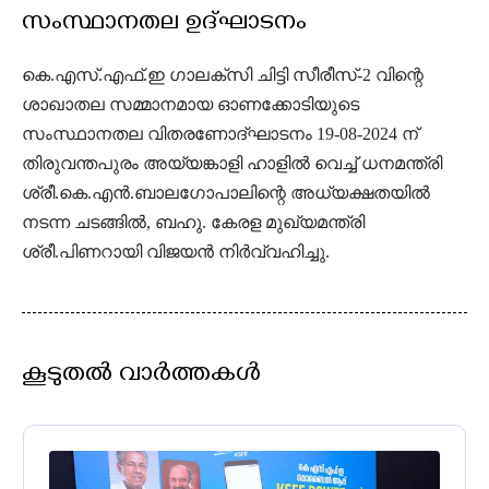
സംസ്ഥാനതല ഉദ്‌ഘാടനം
കെ.എസ്.എഫ്.ഇ ഗാലക്‌സി ചിട്ടി സീരീസ്-2 വിന്റെ
ശാഖാതല സമ്മാനമായ ഓണക്കോടിയുടെ
സംസ്ഥാനതല വിതരണോദ്ഘാടനം 19-08-2024 ന്
തിരുവന്തപുരം അയ്യങ്കാളി ഹാളിൽ വെച്ച് ധനമന്ത്രി
ശ്രീ.കെ.എൻ.ബാലഗോപാലിന്റെ അധ്യക്ഷതയിൽ
നടന്ന ചടങ്ങിൽ, ബഹു. കേരള മുഖ്യമന്ത്രി
ശ്രീ.പിണറായി വിജയൻ നിർവ്വഹിച്ചു.
കൂടുതൽ വാർത്തകൾ