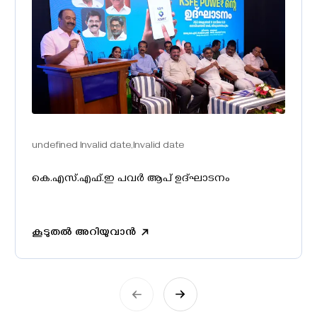
undefined Invalid date,Invalid date
കെ.എസ്‌.എഫ്‌.ഇ പവർ ആപ് ഉദ്‌ഘാടനം
കൂടുതൽ അറിയുവാൻ