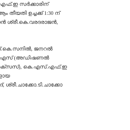
.എഫ്.ഇ സർക്കാരിന്
തീയതി ഉച്ചക്ക് 1:30 ന്
ാൻ ശ്രീ.കെ.വരദരാജൻ,
്.കെ.സനിൽ, ജനറൽ
ത.ബി.എസ് (അഡിഷണൽ
, ടാക്സസ്), കെ.എസ്.എഫ്.ഇ
ളായ
 ശ്രീ.ചാക്കോ.ടി.ചാക്കോ