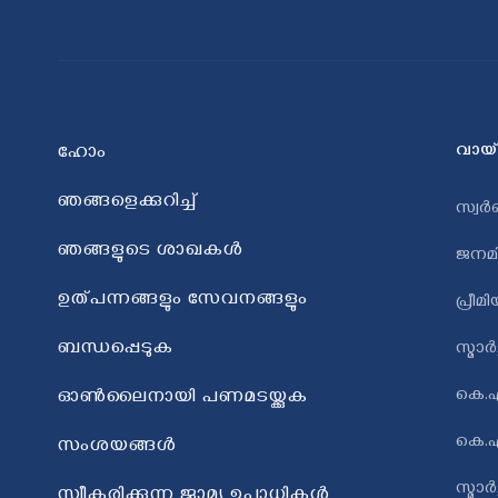
വായ്
ഹോം
ഞങ്ങളെക്കുറിച്ച്
സ്വർ
ഞങ്ങളുടെ ശാഖകൾ
ജനമി
ഉത്പന്നങ്ങളും സേവനങ്ങളും
പ്രീമ
ബന്ധപ്പെടുക
സ്മാ
കെ.
ഓൺലൈനായി പണമടയ്ക്കുക
കെ.എ
സംശയങ്ങൾ
സ്മാർ
സ്വീകരിക്കുന്ന ജാമ്യ ഉപാധികൾ