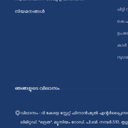
ചിട്ട
നിയമനങ്ങള്‍
കെ.എ
ഉപഭ
കാർ
സുഗമ
ഞങ്ങളുടെ വിലാസം
വിലാസം
:
ദി കേരള സ്റ്റേറ്റ് ഫിനാൻഷ്യൽ എന്റർപ്രൈസ
ലിമിറ്റഡ്. "ഭദ്രത", മ്യൂസിയം റോഡ്, പി.ബി. നമ്പർ.510, തൃ