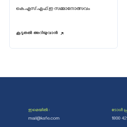
കെ.എസ്.എഫ്.ഇ സമ്മാനോത്സവം
കൂടുതൽ അറിയുവാൻ
ഇമെയിൽ
:
ടോൾ ഫ്ര
mail@ksfe.com
1800 4