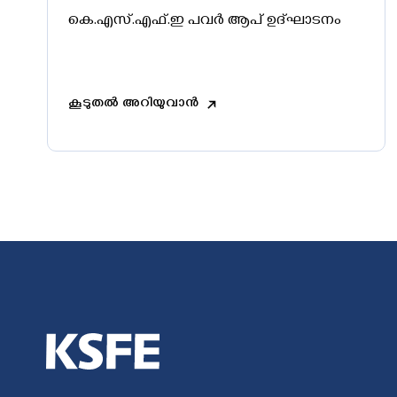
കെ.എസ്‌.എഫ്‌.ഇ പവർ ആപ് ഉദ്‌ഘാടനം
കൂടുതൽ അറിയുവാൻ