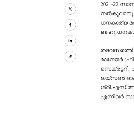
2021-22 സാ
നൽകുവാനുള്ള
ധനകാര്യ മന
ബഹു.ധനകാര്
തദവസരത്തി
മാനേജർ (ഫി
സെക്രട്ടറി,
ലയ്സൺ ഓഫി
ശ്രീ.എസ്.അര
എന്നിവർ സന്