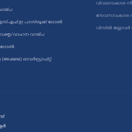
വിവരാവകാശ ന
ി വായ്പ
സേവനാവകാശ ന
സ്.എഫ്.ഇ പാസ്ബുക്ക് ലോൺ
വിസിൽ ബ്ലോവർ
ോക്തൃ/വാഹന വായ്പ
 ലോൺ
 (അക്ഷയ) ഓവർഡ്രാഫ്റ്റ്
സ്
ശൂർ