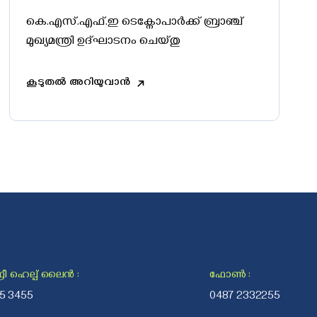
കെ.എസ്.എഫ്.ഇ ടെക്നോപാർക്ക് ബ്രാഞ്ച്
മുഖ്യമന്ത്രി ഉദ്ഘാടനം ചെയ്തു
കൂടുതൽ അറിയുവാൻ
ീ ഹെല്പ് ലൈന്‍
:
ഫോൺ
:
25 3455
0487 2332255