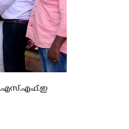
െ.എസ്.എഫ്.ഇ