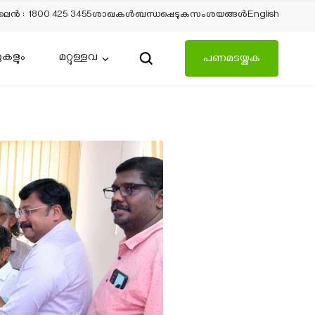
ലൈന്‍
:
1800 425 3455
ശാഖകൾ
ബന്ധപ്പെടുക
സംശയങ്ങൾ
English
ുകളും
മറ്റുള്ളവ
പണമടയ്ക്കുക