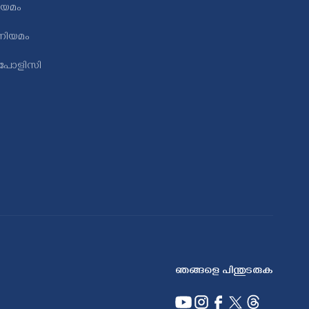
ിയമം
ിയമം
 പോളിസി
ഞങ്ങളെ പിന്തുടരുക