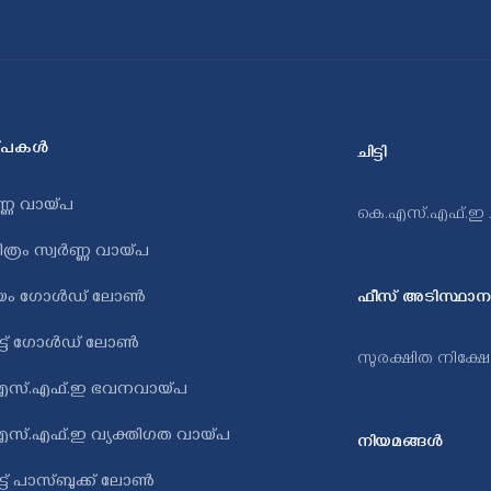
പകള്‍
ചിട്ടി
ണ്ണ വായ്പ
കെ.എസ്.എഫ്.ഇ ചി
ത്രം സ്വർണ്ണ വായ്പ
ിയം ഗോള്‍ഡ്‌ ലോണ്‍
ഫീസ് അടിസ്ഥാന
ർട്ട് ഗോൾഡ് ലോൺ
സുരക്ഷിത നിക്ഷ
എസ്.എഫ്.ഇ ഭവനവായ്പ
സ്.എഫ്.ഇ വ്യക്തിഗത വായ്പ
നിയമങ്ങൾ
ട്ട് പാസ്ബുക്ക് ലോൺ