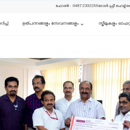
ഫോൺ
:
0487 2332255
ടോൾ ഫ്രീ ഹെല്പ് 
ിച്ച്
ഉത്പന്നങ്ങളും സേവനങ്ങളും
സ്കീമുകളും ഓഫറ