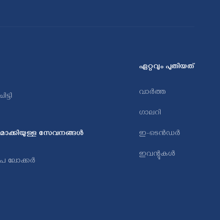
ഏറ്റവും പുതിയത്
വാർത്ത
ട്ടി
ഗാലറി
മാക്കിയുള്ള സേവനങ്ങൾ
ഇ-ടെൻഡർ
ഇവന്റുകൾ
േപ ലോക്കർ