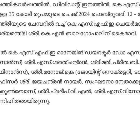
മ്പത്തികവർഷത്തിൽ, ഡിവിഡന്റ് ഇനത്തിൽ, കെ.എസ്
 35 കോടി രൂപയുടെ ചെക്ക് 2024 ഫെബ്രുവരി 12 - ആം 
്ത്രിയുടെ ചേമ്പറിൽ വച്ച് കെ.എസ്.എഫ്.ഇ ചെയർമ
യമന്ത്രി ശ്രീ.കെ.എൻ.ബാലഗോപാലിന്‌ കൈമാറി.
ൽ കെ.എസ്.എഫ്.ഇ മാനേജിങ് ഡയറക്ടർ ഡോ.എസ
നാൻസ്) ശ്രീ.എസ്.ശരത്ചന്ദ്രൻ, ശ്രീമതി.പ്രീ
 ഫിനാൻസ്), ശ്രീ.മനോജ്.കെ (ജോയിന്റ് സെക്രട്ടറി
സർ ശ്രീ.ജയചന്ദ്രൻ നായർ, സംഘടനാ നേതാക്ക
ുൺബോസ്, ശ്രീ.പ്രദീപ്.വി.എൽ, ശ്രീ.എസ്.വിനോദ്,
നിഹിതരായിരുന്നു.