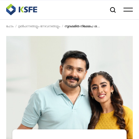
ഹോം
ഉൽപ്പന്നങ്ങളും സേവനങ്ങളും
സുരക്ഷിത നിക്ഷേപ ല...