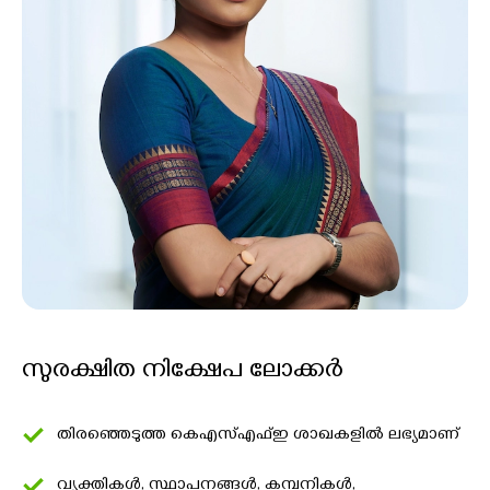
സുരക്ഷിത നിക്ഷേപ ലോക്കർ
തിരഞ്ഞെടുത്ത കെഎസ്എഫ്ഇ ശാഖകളിൽ ലഭ്യമാണ്
വ്യക്തികൾ, സ്ഥാപനങ്ങൾ, കമ്പനികൾ,