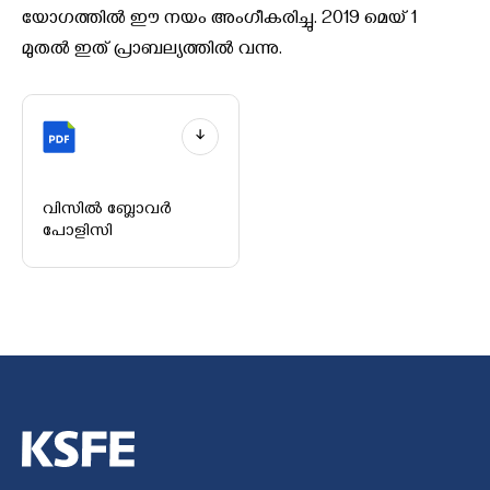
യോഗത്തിൽ ഈ നയം അംഗീകരിച്ചു. 2019 മെയ് 1
മുതൽ ഇത് പ്രാബല്യത്തിൽ വന്നു.
വിസിൽ ബ്ലോവർ
പോളിസി