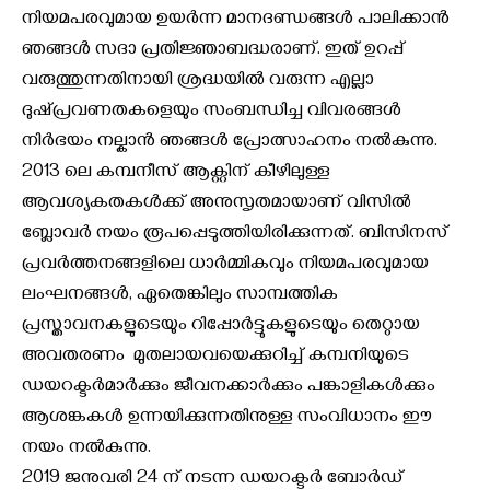
നിയമപരവുമായ ഉയർന്ന മാനദണ്ഡങ്ങൾ പാലിക്കാൻ
ഞങ്ങൾ സദാ പ്രതിജ്ഞാബദ്ധരാണ്. ഇത് ഉറപ്പ്
വരുത്തുന്നതിനായി ശ്രദ്ധയിൽ വരുന്ന എല്ലാ
ദുഷ്പ്രവണതകളെയും സംബന്ധിച്ച വിവരങ്ങൾ
നിർഭയം നല്കാൻ ഞങ്ങൾ പ്രോത്സാഹനം നൽകുന്നു.
2013 ലെ കമ്പനീസ് ആക്റ്റിന് കീഴിലുള്ള
ആവശ്യകതകൾക്ക് അനുസൃതമായാണ് വിസിൽ
ബ്ലോവർ നയം രൂപപ്പെടുത്തിയിരിക്കുന്നത്. ബിസിനസ്
പ്രവർത്തനങ്ങളിലെ ധാർമ്മികവും നിയമപരവുമായ
ലംഘനങ്ങൾ, ഏതെങ്കിലും സാമ്പത്തിക
പ്രസ്താവനകളുടെയും റിപ്പോർട്ടുകളുടെയും തെറ്റായ
അവതരണം മുതലായവയെക്കുറിച്ച് കമ്പനിയുടെ
ഡയറക്ടർമാർക്കും ജീവനക്കാർക്കും പങ്കാളികൾക്കും
ആശങ്കകൾ ഉന്നയിക്കുന്നതിനുള്ള സംവിധാനം ഈ
നയം നൽകുന്നു.
2019 ജനുവരി 24 ന് നടന്ന ഡയറക്ടർ ബോർഡ്