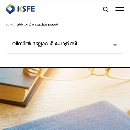
ഹോം
നിർബന്ധിത വെളിപ്പെടുത്തൽ
വിസിൽ ബ്ലോവർ പോളിസി