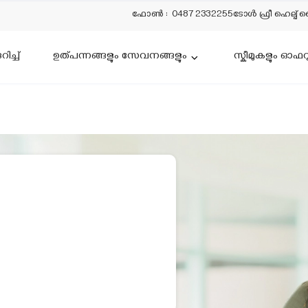
ഫോൺ
:
0487 2332255
ടോൾ ഫ്രീ ഹെല്പ് 
ിച്ച്
ഉത്പന്നങ്ങളും സേവനങ്ങളും
സ്കീമുകളും ഓഫറ