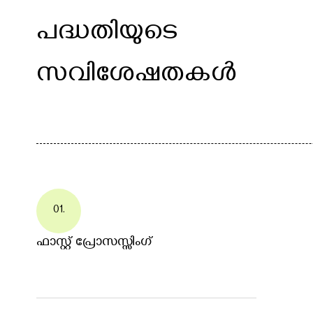
പദ്ധതിയുടെ
സവിശേഷതകൾ
01.
ഫാസ്റ്റ് പ്രോസസ്സിംഗ്