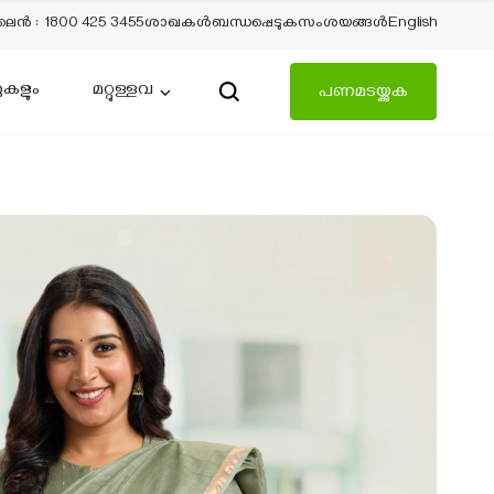
ലൈന്‍
:
1800 425 3455
ശാഖകൾ
ബന്ധപ്പെടുക
സംശയങ്ങൾ
English
ുകളും
മറ്റുള്ളവ
പണമടയ്ക്കുക