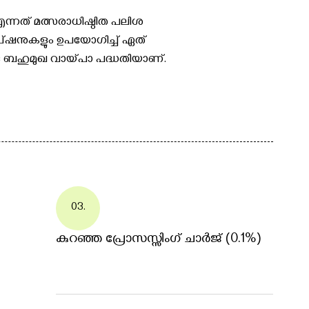
്നത് മത്സരാധിഷ്ഠിത പലിശ
 ഓപ്ഷനുകളും ഉപയോഗിച്ച് ഏത്
ു ബഹുമുഖ വായ്പാ പദ്ധതിയാണ്.
03.
കുറഞ്ഞ പ്രോസസ്സിംഗ് ചാർജ് (0.1%)