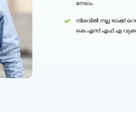
നേടാം
നിലവില്‍ നല്ല ട്രാക്ക
കെ.എസ്.എഫ്.എ വ്യക്