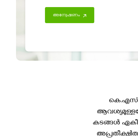
അന്വേഷണം
കെ.എസ്.എ
ആവശ്യമുള്ളപ
കടങ്ങൾ ഏകീകര
അപ്രതീക്ഷിത