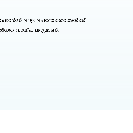
് റെക്കോർഡ് ഉള്ള ഉപഭോക്താക്കൾക്ക്
തിഗത വായ്പ ലഭ്യമാണ്.