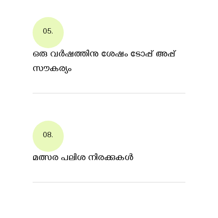
05.
ഒരു വർഷത്തിനു ശേഷം ടോപ്പ് അപ്പ്
സൗകര്യം
08.
മത്സര പലിശ നിരക്കുകൾ