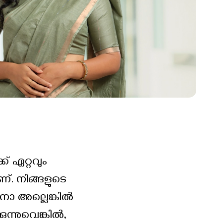
് ഏറ്റവും
്. നിങ്ങളുടെ
നോ അല്ലെങ്കിൽ
ന്നുവെങ്കിൽ,