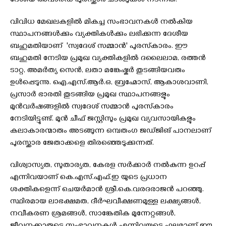
ദേശീയ അവാർഡ് പുരസ്ക്കാര ചടങ്ങുകൾ നടന്നത്.
വിവിധ മേഖലകളിൽ മികച്ച സംഭാവനകൾ നൽകിയ
സ്ഥാപനങ്ങൾക്കും വ്യക്തികൾക്കും ലഭിക്കുന്ന ദേശീയ
ബഹുമതിയാണ് 'സ്വദേശ് സമ്മാൻ' പുരസ്‌കാരം. ഈ
ബഹുമതി നേടിയ പ്രമുഖ വ്യക്തികളിൽ ദലൈലാമ, രത്തൻ
ടാറ്റ, അമർത്യ സെൻ, ലതാ മങ്കേഷ്കർ തുടങ്ങിയവരും
ഉൾപ്പെടുന്നു. ഐ.എസ്.ആർ.ഒ, ബ്രഹ്മോസ്, ആകാശവാണി,
പ്രസാർ ഭാരതി തുടങ്ങിയ പ്രമുഖ സ്ഥാപനങ്ങളും
മുൻവർഷങ്ങളിൽ സ്വദേശ് സമ്മാൻ പുരസ്‌കാരം
നേടിയിട്ടുണ്ട്. മുൻ ചീഫ് ജസ്റ്റിസും പ്രമുഖ വ്യവസായികളും
കലാകാരന്മാരും അടങ്ങുന്ന ഒമ്പതംഗ ജഡ്ജിങ് പാനലാണ്
പുരസ്ക്കാര ജേതാക്കളെ തിരഞ്ഞെടുക്കുന്നത്.
വിശ്വാസ്യത, സുതാര്യത, കേരള സർക്കാർ നൽകുന്ന ഉറപ്പ്
എന്നിവയാണ് കെ.എസ്.എഫ്.ഇ യുടെ പ്രധാന
ശക്തികളെന്ന് ചെയർമാൻ ശ്രീ.കെ.വരദരാജൻ പറഞ്ഞു.
സ്ഥിരമായ ലാഭക്ഷമത, ദീർഘവീക്ഷണമുള്ള ലക്ഷ്യങ്ങൾ,
നവീകരണ ശ്രമങ്ങൾ, സാങ്കേതിക മുന്നേറ്റങ്ങൾ,