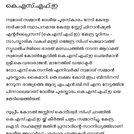
കെ.എസ്.എഫ്.ഇ
സ്വദേശ് സമ്മാൻ ദേശീയ പുരസ്‌കാരം നേടി കേരള
സർക്കാർ സ്ഥാപനമായ കേരള സ്റ്റേറ്റ് ഫിനാൻഷ്യൽ
എന്റർപ്രൈസസ് (കെ.എസ്.എഫ്.ഇ). കേന്ദ്ര ടൂറിസം -
സാംസ്കാരിക വകുപ്പ് മന്ത്രി ഗജേന്ദ്ര സിംഗ് ഷെഖാവത്ത്
ന്യൂഡൽഹിയിലെ ഭാരത് മണ്ഡപത്തിൽ നടന്ന ആറാമത്
സ്വദേശി കോൺക്ലേവിൽ കെ.എസ്.എഫ്.ഇ ചെയർമാൻ
ശ്രീ.കെ.വരദരാജൻ, മാനേജിങ് ഡയറക്ടർ
ഡോ.എസ്.കെ.സനിൽ എന്നിവർക്ക് സ്വദേശ് സമ്മാൻ
പുരസ്ക്കാരം കൈമാറി. ഒരു ലക്ഷം കോടി രൂപ ബിസിനസ്
നേടുന്ന രാജ്യത്തെ ആദ്യ എം.എൻ.ബി.സി എന്ന നേട്ടത്തിനു
പിന്നാലെയാണ് ദേശീയ പുരസ്ക്കാരം കെ.എസ്.എഫ്.ഇ യെ
തേടിയെത്തിയത്.
സുപ്രീം കോടതി ജസ്റ്റിസ് കൊടീശ്വർ സിംഗ് ചടങ്ങിൽ
കെ.എസ്.എഫ്.ഇ യ്ക്ക് കീർത്തി പത്രം സമ്മാനിച്ചു. കേന്ദ്ര
ഐ.ടി. സഹമന്ത്രി ജതിൻ പ്രസാദിന്റെ സാന്നിധ്യത്തിലാണ്