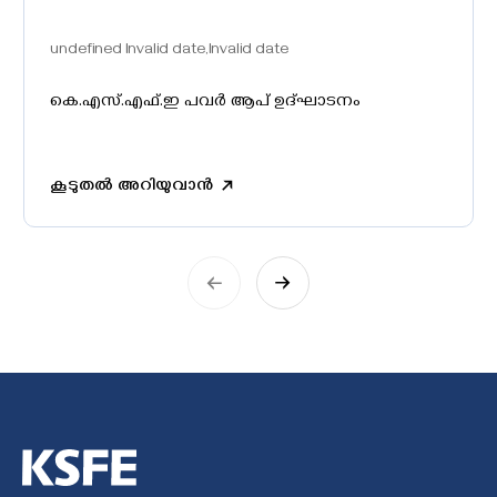
undefined Invalid date,Invalid date
കെ.എസ്‌.എഫ്‌.ഇ പവർ ആപ് ഉദ്‌ഘാടനം
കൂടുതൽ അറിയുവാൻ