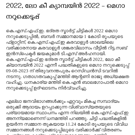
2022, ലോ കീ ക്യാമ്പയിൻ 2022 – മെഗാ
നറുക്കെടുപ്പ്
കെ.എസ്.എഫ്.ഇ. ഭദ്രത സ്മാർട്ട് ചിട്ടികൾ 2022 മെഗാ
നറുക്കെടുപ്പിൽ, ബമ്പർ സമ്മാനമായ 1 കോടി രൂപയുടെ
ഫ്ളാറ്റിന്, കെ.എസ്.എഫ്.ഇ കരവാളൂർ ശാഖയിലെ
വരിക്കാരനായ കരവാളൂർ ശങ്കരവിലാസം വീട്ടിൽ റിട്ട.സബ്
ഇൻസ്പെക്ടർ ജയകുമാർ ടി.എസ് അർഹനായി.
കെ.എസ്.എഫ്.ഇ ഭദ്രത സ്മാർട്ട് ചിട്ടികൾ 2022, ലോ കീ
ക്യാമ്പയിൻ 2022 എന്നീ പദ്ധതികളുടെ മെഗാ നറുക്കെടുപ്പ്
09-08-2023 ന് തിരുവനന്തപുരം റെസിഡൻസി ടവറിൽ
നടന്നു. ഗതാഗതവകുപ്പ് മന്ത്രി ആന്റണി രാജു അധ്യക്ഷത
വഹിച്ചു. ധനകാര്യ മന്ത്രി കെ.എൻ ബാലഗോപാൽ മെഗാ
നറുക്കെടുപ്പ് ഉദ്ഘാടനം നിർവ്വഹിച്ചു.
എല്ലാ ജനവിഭാഗങ്ങൾക്കും ഏറ്റവും മികച്ച സമ്പാദ്യം
ഒരുക്കി ആദായം ഉറപ്പാക്കുന്ന വിശ്വാസ്യതയുടെ
പര്യായമായ സ്ഥാപനം എന്ന നിലയിൽ കെ.എസ്.എഫ്.ഇ
അനന്യമാണെന്ന് ധനമന്ത്രി പറഞ്ഞു. ചിട്ടി പദ്ധതികളിൽ
ഉയർന്ന സമ്മാന തുകയായ 11.24 കോടി രൂപയുടെ വിവിധ
സമ്മാനങ്ങൾ നറുക്കെടുപ്പിലൂടെ വരിക്കാർക്ക് വിതരണം