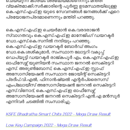
ചെയ്യുന്ന കാര്യം ശ്രദ്ധേയമാണെന്നും മന്ത്രി
വ്യക്തമാക്കി.സർക്കാരിന്റെ പൂർണ്ണ ഉടമസ്ഥതയിലുള്ള
കെ.എസ്.എഫ്.ഇ യുടെ സേവനങ്ങൾ ജനങ്ങൾക്ക് ഏറെ
പ്രയോജനപ്രദമാണെന്നും മന്ത്രി പറഞ്ഞു.
കെ.എസ്.എഫ്.ഇ ചെയർമാൻ കെ.വരദരാജൻ
സ്വാഗതവും കെ.എസ്.എഫ്.ഇ മാനേജിംഗ് ഡയറക്ടർ
ഡോ.എസ്.കെ.സനിൽ നന്ദിയും പറഞ്ഞു.
കെ.എസ്.എഫ്.ഇ ഡയറക്ടർ ബോർഡ് അംഗം
ഡോ.കെ.ശശികുമാർ, സംസ്ഥാന ലോട്ടറി വകുപ്പ്
ഡെപ്യൂട്ടി ഡയറക്ടർ രാജ്കപൂർ എം, കെ.എസ്.എഫ്.ഇ
ഓഫിസേഴ്സ് യൂണിയൻ സംസ്ഥാന ജനറൽ സെക്രട്ടറി
എസ്. അരുൺബോസ്, കെ.എസ്.എഫ്.ഇ സ്റ്റാഫ്
അസോസിയേഷൻ സംസ്ഥാന ജോയിന്റ് സെക്രട്ടറി
പ്രദീപ്.വി.എൽ, ഫിനാൻഷ്യൽ എന്റർപ്രൈസസ്
എംപ്ലോയീസ് അസോസിയേഷൻ ജനറൽ സെക്രട്ടറി
എസ്.വിനോദ്, കെ.എസ്.എഫ്.ഇ ഓഫീസേഴ്സ്
അസോസിയേഷൻ ജനറൽ സെക്രട്ടറി എൻ.എ മൻസൂർ
എന്നിവർ ചടങ്ങില്‍ സംസാരിച്ചു.
KSFE Bhadratha Smart Chits 2022 - Mega Draw Result
Low Key Campaign 2022 - Mega Draw Result