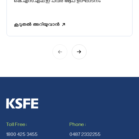
കെ.എസ്‌.എഫ്‌.ഇ പവർ ആപ് ഉദ്‌ഘാടനം
കൂടുതൽ അറിയുവാൻ
Toll Free
:
Phone
:
1800 425 3455
0487 2332255