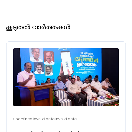
കൂടുതൽ വാർത്തകൾ
undefined Invalid date,Invalid date