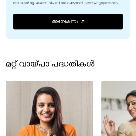
നിരക്കുകൾ സൂചകമാണ്, വിപണി സാഹചര്യങ്ങൾ കാരണം വ്യത്യാസപ്പെടാം
അന്വേഷണം
മറ്റ് വായ്പാ പദ്ധതികള്‍