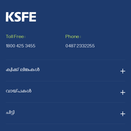
Toll Free
:
Phone
:
1800 425 3455
0487 2332255
ക്വിക്ക് ലിങ്കുകൾ
ഹോം
വായ്പകള്‍
ഞങ്ങളെക്കുറിച്ച്
സ്വർണ്ണ വായ്പ
ഞങ്ങളുടെ ശാഖകൾ
ചിട്ടി
ജനമിത്രം സ്വർണ്ണ വായ്പ
ഉത്പന്നങ്ങളും സേവനങ്ങളും
കെ.എസ്.എഫ്.ഇ ചിട്ടി