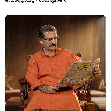
ഓവർഡ്രാഫ്റ്റ് സൗകര്യമാണ്.