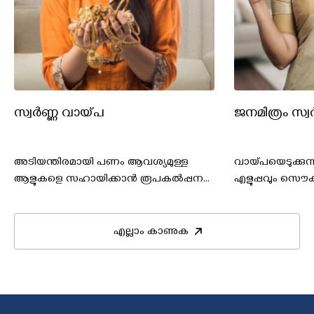
സ്വർണ്ണ വായ്പ
ജനമിത്രം സ്
അടിയന്തിരമായി പണം ആവശ്യമുള്ള
വായ്പയെടുക്കുന്
ആളുകളെ സഹായിക്കാൻ രൂപകൽപ്പന
എളുപ്പവും സൌകര
ചെയ്തിട്ടുള്ളതാണ് ഞങ്ങളുടെ സ്വർണ്ണ
ആക്കുന്നതിനാണ
വായ്പാ പദ്ധതി. ഞങ്ങൾ വേഗത്തിലും
ലോൺ സ്കീം രൂ
എളുപ്പത്തിലും അംഗീകാരം വാഗ്ദാനം
ചെയ്തിരിക്കുന്നത്.
എല്ലാം കാണുക
ചെയ്യുന്നു, അതിനാൽ നിങ്ങൾക്ക്
ആവശ്യമായ പണം യാതൊരു
തടസ്സവുമില്ലാതെ നേടാനാകും.