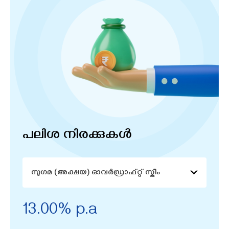
പലിശ നിരക്കുകൾ
സുഗമ (അക്ഷയ) ഓവർഡ്രാഫ്റ്റ് സ്കീം
13.00% p.a