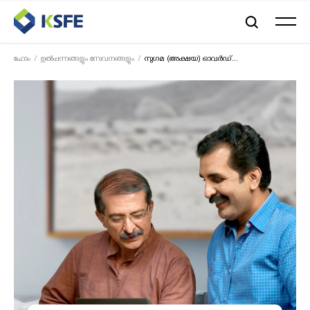
ഹോം
ഉൽപ്പന്നങ്ങളും സേവനങ്ങളും
സുഗമ (അക്ഷയ) ഓവർഡ്...