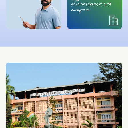
ഓഫീസ് (ഭദ്രത) സ്ഥിതി
ചെയ്യുന്നത്.