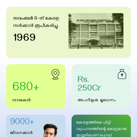
നവംബർ 6-ന്
കേരള
സർക്കാർ രൂപീകരിച്ചു.
1969
Rs.
680+
250Cr
ശാഖകള്‍
അംഗീകൃത മൂലധനം
9000+
കേരളത്തിലെ ചിട്ടി
വ്യാപാരത്തിന്റെ കേന്ദ്രമായ
ജീവനക്കാർ
തൃശ്ശൂരിലാണ് ഹെഡ്