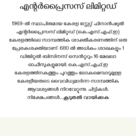
എന്റർപ്രൈസസ് ലിമിറ്റഡ്
1969-ൽ സ്ഥാപിതമായ കേരള സ്റ്റേറ്റ് ഫിനാൻഷ്യൽ
എന്റർപ്രൈസസ് ലിമിറ്റഡ് (കെ.എസ്.എഫ്.ഇ)
കേരളത്തിലെ സാമ്പത്തിക ശാക്തീകരണത്തിന് ഒരു
പ്രേരകശക്തിയാണ്. 680 ൽ അധികം ശാഖകളും 1
ഡിജിറ്റൽ ബിസിനസ് സെൻറ്ററും 16 മേഖലാ
ഓഫീസുകളുമായി, കെ.എസ്.എഫ്.ഇ
കേരളത്തിനകത്തും പുറത്തും ലോകമെമ്പാടുമുള്ള
കേരളീയരുടെ വൈവിധ്യമാർന്ന സാമ്പത്തിക
ആവശ്യങ്ങൾ നിറവേറ്റുന്നു. ചിട്ടികൾ,
നിക്ഷേപങ്ങൾ,...
കൂടുതൽ വായിക്കുക