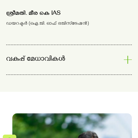
ശ്രീമതി. മീര കെ IAS
ഡയറക്ടർ (ഐ.ജി. ഓഫ് രജിസ്ട്രേഷൻ)
വകുപ്പ് മേധാവികൾ
ശ്രീ. ശരത് ചന്ദ്രൻ. എസ്
ജനറൽ മാനേജർ
ധനകാര്യ വിഭാഗം
ശ്രീ. ശ്രീകുമാർ. പി
ജനറൽ മാനേജർ