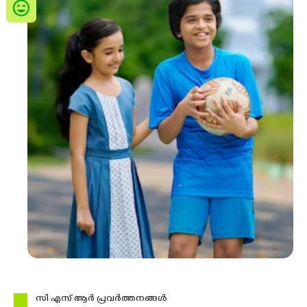
ബിസിനസ് വിഭാഗം
ശ്രീമതി. സരസ്വതി. എന്‍
ഡെപ്യൂട്ടി ജനറൽ മാനേജർ
KSFE ഡിജിറ്റല്‍ ബിസിനസ് സെന്‍റര്‍
ശ്രീമതി. സുജാത. എം. ടി
ഡെപ്യൂട്ടി ജനറൽ മാനേജർ
റവന്യൂ റിക്കവറി വിഭാഗം
ശ്രീമതി. നിഷ. എ. ബി
ഡെപ്യൂട്ടി ജനറൽ മാനേജർ
വിവര സാങ്കേതിക വിഭാഗം
സി എസ് ആർ പ്രവർത്തനങ്ങൾ