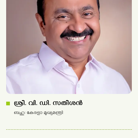
ശ്രീ. വി. ഡി. സതീശൻ
ബഹു: കേരളാ മുഖ്യമന്ത്രി