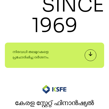
SINCE
1969
നിരവധി തലമുറകളെ
പ്രചോദിപ്പിച്ച ദർശനം.
കേരള സ്റ്റേറ്റ് ഫിനാൻഷ്യൽ