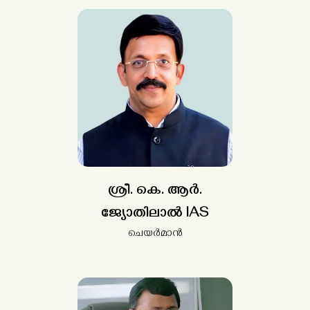
ശ്രീ. കെ. ആർ.
ജ്യോതിലാൽ IAS
ചെയർമാൻ