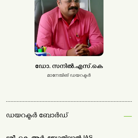
ഡോ. സനിൽ.എസ്.കെ
മാനേജിങ് ഡയറക്ടർ
ഡയറക്ടർ ബോർഡ്