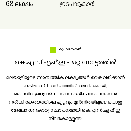
63 ലക്ഷം
ഇടപാടുകാർ
പ്രൊഫൈല്‍
കെ.എസ്.എഫ്.ഇ - ഒറ്റ നോട്ടത്തിൽ
മലയാളിയുടെ സാമ്പത്തിക ലക്ഷ്യങ്ങൾ കൈവരിക്കാൻ
കഴിഞ്ഞ 56 വർഷത്തിൽ അധികമായി,
വൈവിധ്യങ്ങളാർന്ന സാമ്പത്തിക സേവനങ്ങൾ
നൽകി കേരളത്തിലെ ഏറ്റവും മുൻനിരയിലുള്ള പൊതു
മേഖലാ ധനകാര്യ സ്ഥാപനമായി കെ.എസ്.എഫ്.ഇ
നിലകൊള്ളുന്നു.