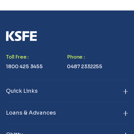
Toll Free
:
Phone
:
1800 425 3455
0487 2332255
Quick Links
Home
Loans & Advances
About Us
Gold Loan
Branch Locator