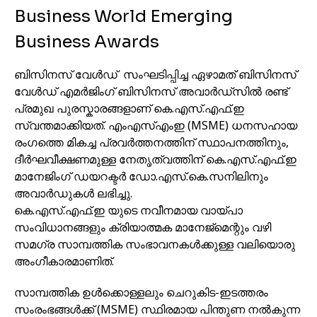
Business World Emerging
Business Awards
ബിസിനസ് വേൾഡ് സംഘടിപ്പിച്ച ഏഴാമത് ബിസിനസ്
വേൾഡ് എമർജിംഗ് ബിസിനസ് അവാർഡ്‌സിൽ രണ്ട്
പ്രമുഖ പുരസ്കാരങ്ങളാണ് കെ.എസ്.എഫ്.ഇ
സ്വന്തമാക്കിയത്. എംഎസ്എംഇ (MSME) ധനസഹായ
രംഗത്തെ മികച്ച പ്രവർത്തനത്തിന് സ്ഥാപനത്തിനും,
ദീർഘവീക്ഷണമുള്ള നേതൃത്വത്തിന് കെ.എസ്.എഫ്.ഇ
മാനേജിംഗ് ഡയറക്ടർ ഡോ.എസ്.കെ.സനിലിനും
അവാർഡുകൾ ലഭിച്ചു.
കെ.എസ്.എഫ്.ഇ യുടെ നവീനമായ വായ്പാ
സംവിധാനങ്ങളും ക്രിയാത്മക മാനേജ്‌മെന്റും വഴി
സമഗ്ര സാമ്പത്തിക സംഭാവനകൾക്കുള്ള വലിയൊരു
അംഗീകാരമാണിത്.
സാമ്പത്തിക ഉൾക്കൊള്ളലും ചെറുകിട-ഇടത്തരം
സംരംഭങ്ങൾക്ക് (MSME) സ്ഥിരമായ പിന്തുണ നൽകുന്ന