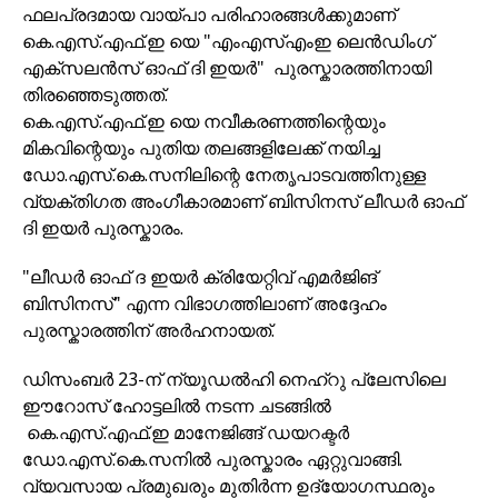
ഫലപ്രദമായ വായ്പാ പരിഹാരങ്ങൾക്കുമാണ്
കെ.എസ്.എഫ്.ഇ യെ "എംഎസ്എംഇ ലെൻഡിംഗ്
എക്സലൻസ് ഓഫ് ദി ഇയർ" പുരസ്കാരത്തിനായി
തിരഞ്ഞെടുത്തത്.
കെ.എസ്.എഫ്.ഇ യെ നവീകരണത്തിന്റെയും
മികവിന്റെയും പുതിയ തലങ്ങളിലേക്ക് നയിച്ച
ഡോ.എസ്.കെ.സനിലിന്റെ നേതൃപാടവത്തിനുള്ള
വ്യക്തിഗത അംഗീകാരമാണ് ബിസിനസ് ലീഡർ ഓഫ്
ദി ഇയർ പുരസ്കാരം.
"ലീഡർ ഓഫ് ദ ഇയർ ക്രിയേറ്റിവ് എമർജിങ്
ബിസിനസ്" എന്ന വിഭാഗത്തിലാണ് അദ്ദേഹം
പുരസ്കാരത്തിന് അർഹനായത്.
ഡിസംബർ 23-ന് ന്യൂഡൽഹി നെഹ്‌റു പ്ലേസിലെ
ഈറോസ് ഹോട്ടലിൽ നടന്ന ചടങ്ങിൽ
കെ.എസ്.എഫ്.ഇ മാനേജിങ്ങ് ഡയറക്ടർ
ഡോ.എസ്.കെ.സനിൽ പുരസ്കാരം ഏറ്റുവാങ്ങി.
വ്യവസായ പ്രമുഖരും മുതിർന്ന ഉദ്യോഗസ്ഥരും