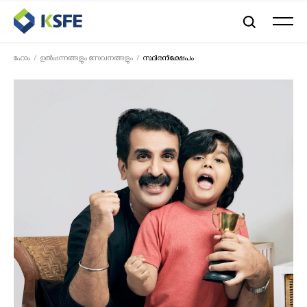
ഹോം
ഉൽപ്പന്നങ്ങളും സേവനങ്ങളും
സ്ഥിരനിക്ഷേപം 