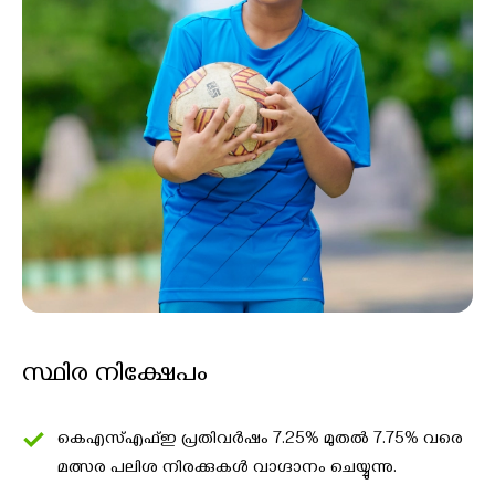
സ്ഥിര നിക്ഷേപം
കെഎസ്എഫ്ഇ പ്രതിവർഷം 7.25% മുതൽ 7.75% വരെ
മത്സര പലിശ നിരക്കുകൾ വാഗ്ദാനം ചെയ്യുന്നു.