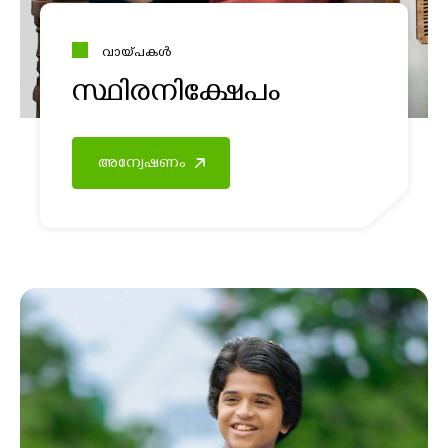
വായ്പകൾ
സ്ഥിരനിക്ഷേപം
അന്വേഷണം