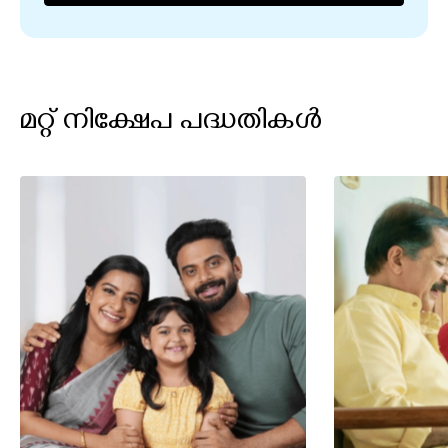
മറ്റ് നിക്ഷേപ പദ്ധതികൾ