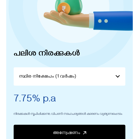
പലിശ നിരക്കുകൾ
സ്ഥിര നിക്ഷേപം (1 വർഷം)
7.75% p.a
നിരക്കുകൾ സൂചിപ്പിക്കുന്നു, വിപണി സാഹചര്യങ്ങൾ കാരണം വ്യത്യാസപ്പെടാം
അന്വേഷണം