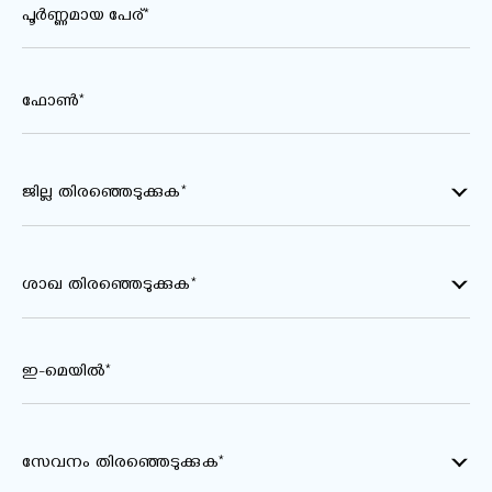
പൂർണ്ണമായ പേര്*
ഫോൺ*
ജില്ല തിരഞ്ഞെടുക്കുക*
ശാഖ തിരഞ്ഞെടുക്കുക*
ഇ-മെയിൽ*
സേവനം തിരഞ്ഞെടുക്കുക*