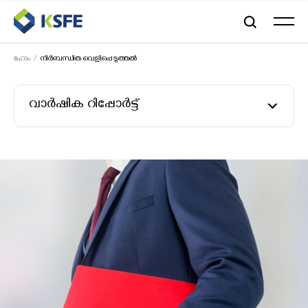
ഹോം
നിർബന്ധിത വെളിപ്പെടുത്തൽ
വാർഷിക റിപ്പോർട്ട്