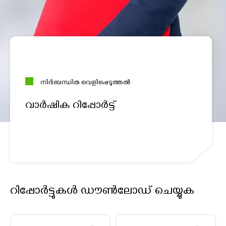
നിർബന്ധിത വെളിപ്പെടുത്തൽ
വാർഷിക റിപ്പോർട്ട്
റിപ്പോർട്ടുകൾ ഡൗൺലോഡ് ചെയ്യുക