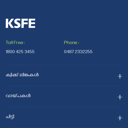
Toll Free
:
Phone
:
1800 425 3455
0487 2332255
ക്വിക്ക് ലിങ്കുകൾ
ഹോം
വായ്പകള്‍
ഞങ്ങളെക്കുറിച്ച്
സ്വർണ്ണ വായ്പ
ഞങ്ങളുടെ ശാഖകൾ
ചിട്ടി
ജനമിത്രം സ്വർണ്ണ വായ്പ
ഉത്പന്നങ്ങളും സേവനങ്ങളും