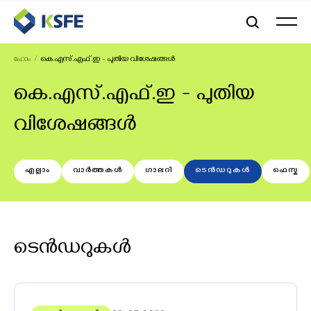
ഹോം
കെ.എസ്.എഫ്.ഇ - പുതിയ വിശേഷങ്ങൾ
കെ.എസ്.എഫ്.ഇ - പുതിയ
വിശേഷങ്ങൾ
എല്ലാം
വാർത്തകൾ
ഗാലറി
ടെൻഡറുകൾ
ഫെസ്ക
ടെൻഡറുകൾ