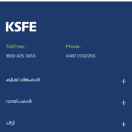
Toll Free
:
Phone
:
1800 425 3455
0487 2332255
ക്വിക്ക് ലിങ്കുകൾ
ഹോം
വായ്പകള്‍
ഞങ്ങളെക്കുറിച്ച്
സ്വർണ്ണ വായ്പ
ഞങ്ങളുടെ ശാഖകൾ
ചിട്ടി
ജനമിത്രം സ്വർണ്ണ വായ്പ