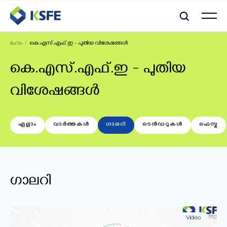
ഹോം
കെ.എസ്.എഫ്.ഇ - പുതിയ വിശേഷങ്ങൾ
കെ.എസ്.എഫ്.ഇ - പുതിയ
വിശേഷങ്ങൾ
എല്ലാം
വാർത്തകൾ
ഗാലറി
ടെൻഡറുകൾ
ഫെസ്ക
ഗാലറി
Video