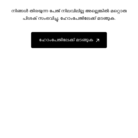
നിങ്ങൾ തിരയുന്ന പേജ് നിലവിലില്ല അല്ലെങ്കിൽ മറ്റൊരു
പിശക് സംഭവിച്ചു, ഹോംപേജിലേക്ക് മടങ്ങുക.
ഹോംപേജിലേക്ക് മടങ്ങുക