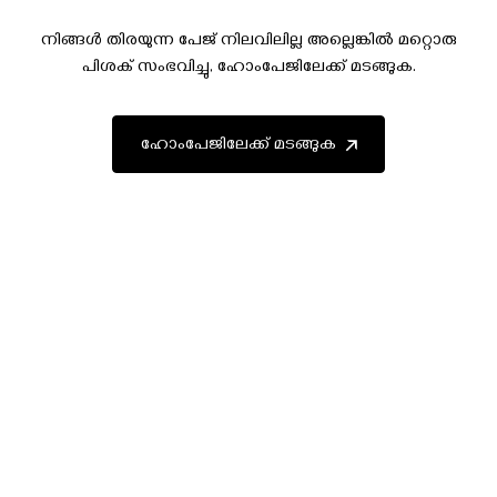
നിങ്ങൾ തിരയുന്ന പേജ് നിലവിലില്ല അല്ലെങ്കിൽ മറ്റൊരു
പിശക് സംഭവിച്ചു, ഹോംപേജിലേക്ക് മടങ്ങുക.
ഹോംപേജിലേക്ക് മടങ്ങുക