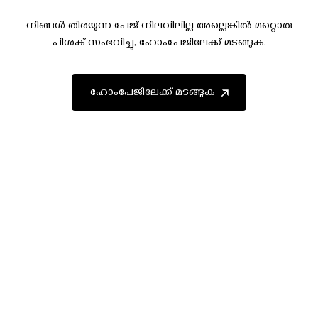
നിങ്ങൾ തിരയുന്ന പേജ് നിലവിലില്ല അല്ലെങ്കിൽ മറ്റൊരു
പിശക് സംഭവിച്ചു, ഹോംപേജിലേക്ക് മടങ്ങുക.
ഹോംപേജിലേക്ക് മടങ്ങുക