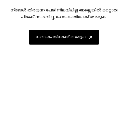
നിങ്ങൾ തിരയുന്ന പേജ് നിലവിലില്ല അല്ലെങ്കിൽ മറ്റൊരു
പിശക് സംഭവിച്ചു, ഹോംപേജിലേക്ക് മടങ്ങുക.
ഹോംപേജിലേക്ക് മടങ്ങുക