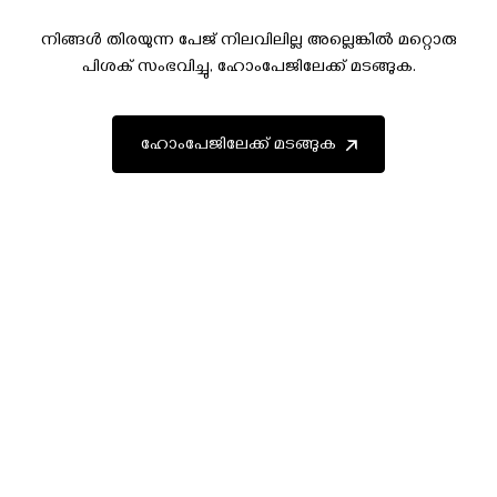
നിങ്ങൾ തിരയുന്ന പേജ് നിലവിലില്ല അല്ലെങ്കിൽ മറ്റൊരു
പിശക് സംഭവിച്ചു, ഹോംപേജിലേക്ക് മടങ്ങുക.
ഹോംപേജിലേക്ക് മടങ്ങുക